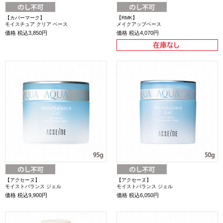
【カバーマーク】
【RMK】
モイスチュア クリア ベース
メイクアップベース
価格
税込3,850円
価格
税込4,070円
【アクセーヌ】
【アクセーヌ】
モイストバランス ジェル
モイストバランス ジェル
価格
税込9,900円
価格
税込6,050円