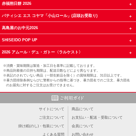
赤福朔日餅 2026
パティシエ エス コヤマ「小山ロール」(店頭お受取り)
高島屋のお中元2026
SHISEIDO POP UP
2026 アムール・デュ・ガトー〈ラルケスト〉
※消費・賞味期限は製造・加工日を基準に記載しております。
※商品到着後の日持ち期限は、配送日数などにより異なります。
※表記のされていない商品（一部生鮮品を除く）の賞味期限は、31日以上です。
※暴力団排除条例ならびに警察からの指導に基づき、暴力団名でのご注文、暴力団名
のお届先に対するご注文はお受けできません。
サイトについて
商品について
ご注文について
お支払い・配送・受取について
掛け紙(のし)・包装について
会員について
よくある質問
お問い合わせ