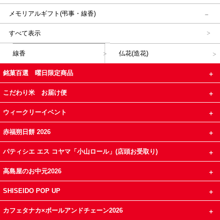
メモリアルギフト(弔事・線香)
すべて表示
線香
仏花(造花)
銘菓百選 曜日限定商品
こだわり米 お届け便
ウィークリーイベント
赤福朔日餅 2026
パティシエ エス コヤマ「小山ロール」(店頭お受取り)
高島屋のお中元2026
SHISEIDO POP UP
カフェタナカ×ボールアンドチェーン2026