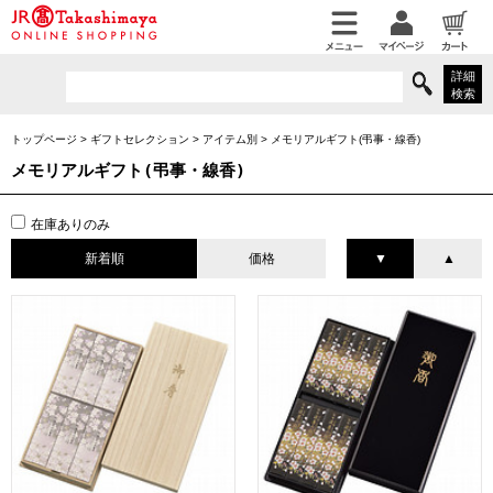
詳細
検索
トップページ
>
ギフトセレクション
>
アイテム別
>
メモリアルギフト(弔事・線香)
メモリアルギフト(弔事・線香)
在庫ありのみ
新着順
価格
▼
▲