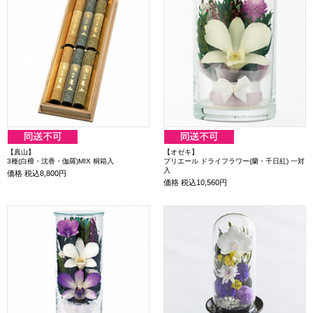
【真山】
【オゼキ】
3種(白檀・沈香・伽羅)MIX 桐箱入
プリエール ドライフラワー(蘭・千日紅) 一対
入
価格
税込8,800円
価格
税込10,560円