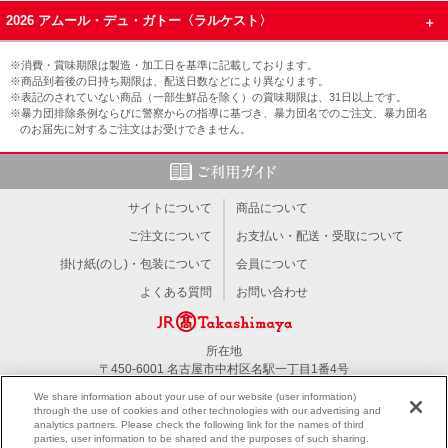
2026 アムール・デュ・ガトー〈ラルケスト〉
※消費・賞味期限は製造・加工日を基準に記載しております。
※商品到着後の日持ち期限は、配送日数などにより異なります。
※表記のされていない商品（一部生鮮品を除く）の賞味期限は、31日以上です。
※暴力団排除条例ならびに警察からの指導に基づき、暴力団名でのご注文、暴力団名
のお届先に対するご注文はお受けできません。
サイトについて
商品について
ご注文について
お支払い・配送・受取について
掛け紙(のし)・包装について
会員について
よくある質問
お問い合わせ
所在地
〒450-6001 名古屋市中村区名駅一丁目1番4号
TEL：052-566-1101
We share information about your use of our website (user information)
through the use of cookies and other technologies with our advertising and
analytics partners. Please check the following link for the names of third
PC版を見る
parties, user information to be shared and the purposes of such sharing.