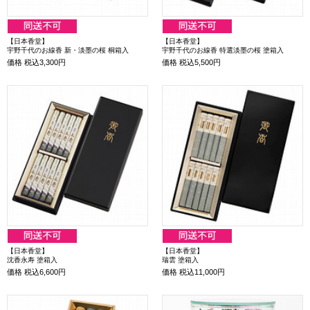
【日本香堂】
【日本香堂】
宇野千代のお線香 新・淡墨の桜 桐箱入
宇野千代のお線香 特選淡墨の桜 塗箱入
価格
税込3,300円
価格
税込5,500円
【日本香堂】
【日本香堂】
沈香永寿 塗箱入
瑞雲 塗箱入
価格
税込6,600円
価格
税込11,000円