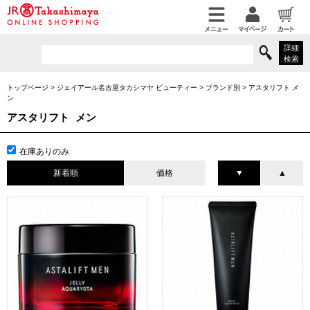
詳細
検索
トップページ
>
ジェイアール名古屋タカシマヤ ビューティー
>
ブランド別
>
アスタリフト メ
ン
アスタリフト メン
在庫ありのみ
新着順
価格
▼
▲