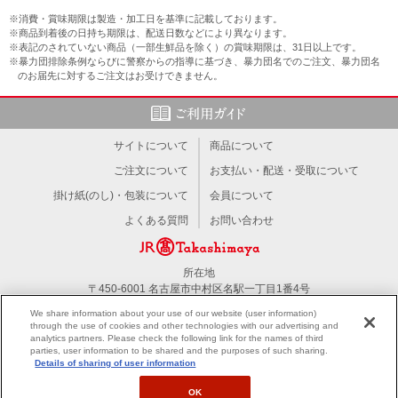
※消費・賞味期限は製造・加工日を基準に記載しております。
※商品到着後の日持ち期限は、配送日数などにより異なります。
※表記のされていない商品（一部生鮮品を除く）の賞味期限は、31日以上です。
※暴力団排除条例ならびに警察からの指導に基づき、暴力団名でのご注文、暴力団名
のお届先に対するご注文はお受けできません。
サイトについて
商品について
ご注文について
お支払い・配送・受取について
掛け紙(のし)・包装について
会員について
よくある質問
お問い合わせ
所在地
〒450-6001 名古屋市中村区名駅一丁目1番4号
TEL：052-566-1101
We share information about your use of our website (user information)
through the use of cookies and other technologies with our advertising and
analytics partners. Please check the following link for the names of third
PC版を見る
parties, user information to be shared and the purposes of such sharing.
Details of sharing of user information
OK
All right reserved by JR Tokai Takashimaya Co,Ltd.