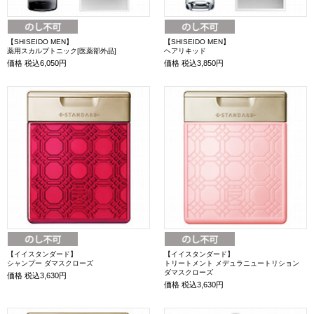
【SHISEIDO MEN】
【SHISEIDO MEN】
薬用スカルプトニック[医薬部外品]
ヘアリキッド
価格
税込6,050円
価格
税込3,850円
【イイスタンダード】
【イイスタンダード】
シャンプー ダマスクローズ
トリートメント メデュラニュートリション
ダマスクローズ
価格
税込3,630円
価格
税込3,630円