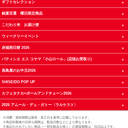
ギフトセレクション
銘菓百選 曜日限定商品
こだわり米 お届け便
ウィークリーイベント
赤福朔日餅 2026
パティシエ エス コヤマ「小山ロール」(店頭お受取り)
高島屋のお中元2026
SHISEIDO POP UP
カフェタナカ×ボールアンドチェーン2026
2026 アムール・デュ・ガトー〈ラルケスト〉
※消費・賞味期限は製造・加工日を基準に記載しております。
※商品到着後の日持ち期限は、配送日数などにより異なります。
※表記のされていない商品（一部生鮮品を除く）の賞味期限は、31日以上です。