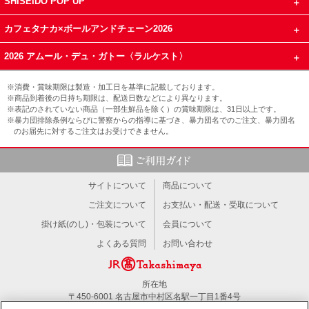
SHISEIDO POP UP
カフェタナカ×ボールアンドチェーン2026
2026 アムール・デュ・ガトー〈ラルケスト〉
※消費・賞味期限は製造・加工日を基準に記載しております。
※商品到着後の日持ち期限は、配送日数などにより異なります。
※表記のされていない商品（一部生鮮品を除く）の賞味期限は、31日以上です。
※暴力団排除条例ならびに警察からの指導に基づき、暴力団名でのご注文、暴力団名
のお届先に対するご注文はお受けできません。
サイトについて
商品について
ご注文について
お支払い・配送・受取について
掛け紙(のし)・包装について
会員について
よくある質問
お問い合わせ
所在地
〒450-6001 名古屋市中村区名駅一丁目1番4号