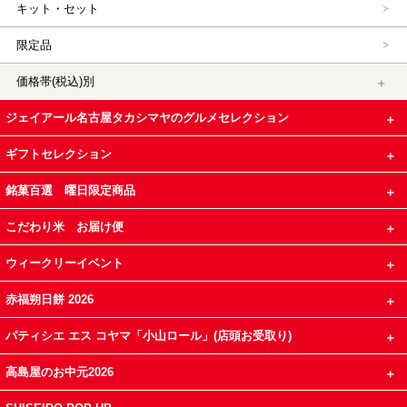
キット・セット
限定品
価格帯(税込)別
ジェイアール名古屋タカシマヤのグルメセレクション
ギフトセレクション
銘菓百選 曜日限定商品
こだわり米 お届け便
ウィークリーイベント
赤福朔日餅 2026
パティシエ エス コヤマ「小山ロール」(店頭お受取り)
高島屋のお中元2026