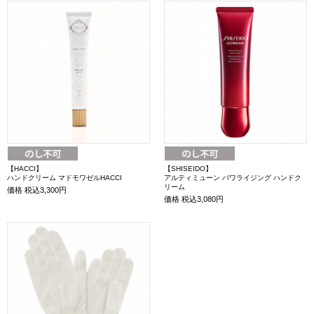
【HACCI】
【SHISEIDO】
ハンドクリーム マドモワゼルHACCI
アルティミューン パワライジング ハンドク
リーム
価格
税込3,300円
価格
税込3,080円