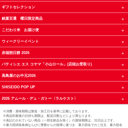
ギフトセレクション
銘菓百選 曜日限定商品
こだわり米 お届け便
ウィークリーイベント
赤福朔日餅 2026
パティシエ エス コヤマ「小山ロール」(店頭お受取り)
高島屋のお中元2026
SHISEIDO POP UP
2026 アムール・デュ・ガトー〈ラルケスト〉
※消費・賞味期限は製造・加工日を基準に記載しております。
※商品到着後の日持ち期限は、配送日数などにより異なります。
※表記のされていない商品（一部生鮮品を除く）の賞味期限は、31日以上です。
※暴力団排除条例ならびに警察からの指導に基づき、暴力団名でのご注文、暴力団名