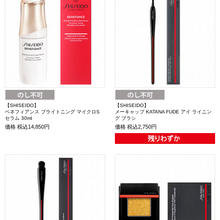
【SHISEIDO】
【SHISEIDO】
ベネフィアンス ブライトニング マイクロS
メーキャップ KATANA FUDE アイ ライニン
セラム 30ml
グ ブラシ
価格
税込14,850円
価格
税込2,750円