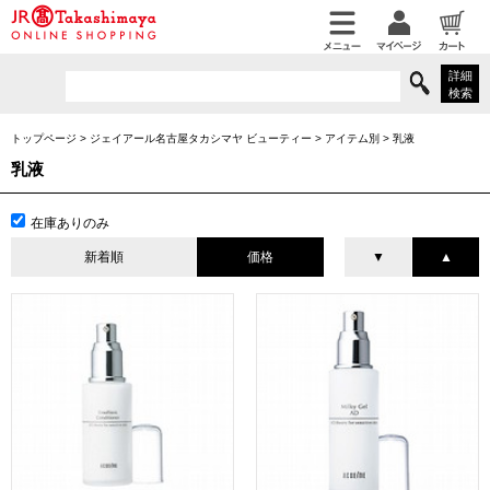
詳細
検索
トップページ
>
ジェイアール名古屋タカシマヤ ビューティー
>
アイテム別
>
乳液
乳液
在庫ありのみ
新着順
価格
▼
▲