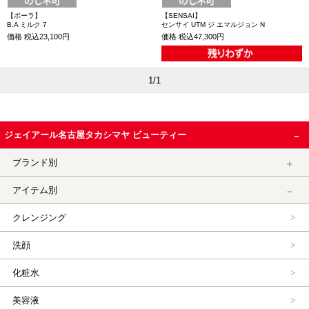
【ポーラ】
【SENSAI】
B.A ミルク 7
センサイ UTM ジ エマルジョン N
価格
税込23,100円
価格
税込47,300円
1/1
ジェイアール名古屋タカシマヤ ビューティー
ブランド別
アイテム別
クレンジング
洗顔
化粧水
美容液