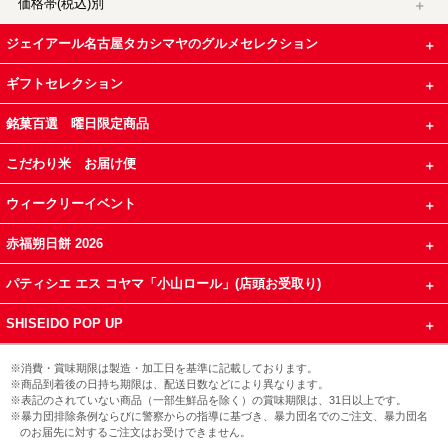
価格帯(税込)別
ジェイアール名古屋タカシマヤのグルメセレクション
ギフトセレクション
銘菓百選 曜日限定商品
こだわり米 お届け便
ウィークリーイベント
赤福朔日餅 2026
パティシエ エス コヤマ「小山ロール」(店頭お受取り)
SHISEIDO POP UP
※消費・賞味期限は製造・加工日を基準に記載しております。
※商品到着後の日持ち期限は、配送日数などにより異なります。
※表記のされていない商品（一部生鮮品を除く）の賞味期限は、31日以上です。
※暴力団排除条例ならびに警察からの指導に基づき、暴力団名でのご注文、暴力団名
のお届先に対するご注文はお受けできません。