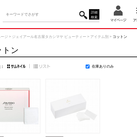
詳細
検索
ページ
>
ジェイアール名古屋タカシマヤ ビューティー
>
アイテム別
>
コットン
ットン
在庫ありのみ