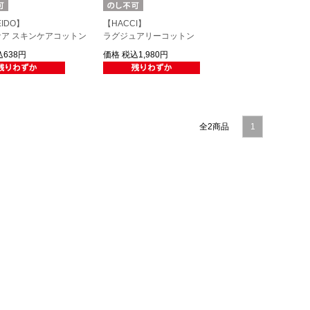
EIDO】
【HACCI】
ア スキンケアコットン
ラグジュアリーコットン
638円
価格
税込1,980円
全2商品
1