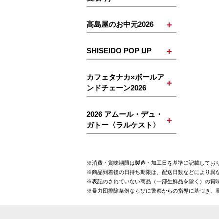
高島屋のお中元2026
SHISEIDO POP UP
カフェタナカ×ボールア
ンドチェーン2026
2026 アムール・デュ・
ガトー〈ラルケスト〉
※消費・賞味期限は製造・加工日を基準に記載してお
※商品到着後の日持ち期限は、配送日数などにより異
※表記のされていない商品（一部生鮮品を除く）の賞味
※暴力団排除条例ならびに警察からの指導に基づき、