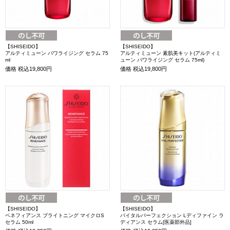
【SHISEIDO】
【SHISEIDO】
アルティミューン パワライジング セラム 75
アルティミューン 素肌美キット(アルティミ
ml
ューン パワライジング セラム 75ml)
価格
税込19,800円
価格
税込19,800円
【SHISEIDO】
【SHISEIDO】
ベネフィアンス ブライトニング マイクロS
バイタルパーフェクション Lディファイン ラ
セラム 50ml
ディアンス セラム[医薬部外品]