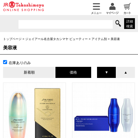
詳細
検索
トップページ
>
ジェイアール名古屋タカシマヤ ビューティー
>
アイテム別
>
美容液
美容液
在庫ありのみ
新着順
価格
▼
▲