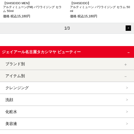
【SHISEIDO MEN】
【SHISEIDO】
アルティミューン(TM) パワライジング セラ
アルティミューン パワライジング セラム 50
ム 50ml
ml
価格
税込15,180円
価格
税込15,180円
1/3
ジェイアール名古屋タカシマヤ ビューティー
ブランド別
アイテム別
クレンジング
洗顔
化粧水
美容液