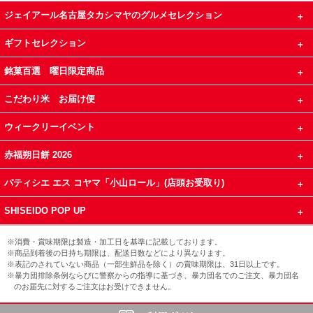
ジェイアール名古屋タカシマヤのグルメセレクション
ギフトセレクション
銘菓百選 曜日限定商品
こだわり米 お届け便
ウィークリーイベント
赤福朔日餅 2026
パティシエ エス コヤマ「小山ロール」(店頭お受取り)
SHISEIDO POP UP
※消費・賞味期限は製造・加工日を基準に記載しております。
※商品到着後の日持ち期限は、配送日数などにより異なります。
※表記のされていない商品（一部生鮮品を除く）の賞味期限は、31日以上です。
※暴力団排除条例ならびに警察からの指導に基づき、暴力団名でのご注文、暴力団名
のお届先に対するご注文はお受けできません。