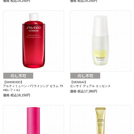
価格
税込19,250円
価格
税込19,250円
【SHISEIDO】
【SENSAI】
アルティミューン パワライジング セラム 75
センサイ デュアル エッセンス
ml(レフィル)
価格
税込17,380円
価格
税込18,150円