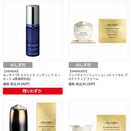
【SENSAI】
【SHISEIDO】
センサイ CP エクストラ インテンシブ エッ
フューチャーソリューション LX トータル プ
センス s[医薬部外品]
ロテクティブ クリーム
価格
税込34,650円
価格
税込34,100円