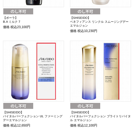
【ポーラ】
【SHISEIDO】
B.A ミルク 7
ベネフィアンス リンクル スムージングデー
エマルジョン
価格
税込23,100円
価格
税込10,230円
【SHISEIDO】
【SHISEIDO】
バイタルパーフェクション UL ファーミング
バイタルパーフェクション ブライトリバイタ
デーエマルジョン
ル エマルジョン
価格
税込12,650円
価格
税込12,100円