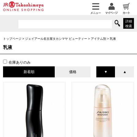
詳細
検索
トップページ
>
ジェイアール名古屋タカシマヤ ビューティー
>
アイテム別
>
乳液
乳液
在庫ありのみ
新着順
価格
▼
▲