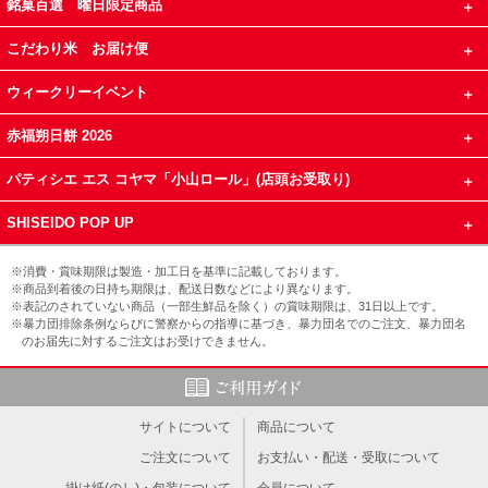
銘菓百選 曜日限定商品
こだわり米 お届け便
ウィークリーイベント
赤福朔日餅 2026
パティシエ エス コヤマ「小山ロール」(店頭お受取り)
SHISEIDO POP UP
※消費・賞味期限は製造・加工日を基準に記載しております。
※商品到着後の日持ち期限は、配送日数などにより異なります。
※表記のされていない商品（一部生鮮品を除く）の賞味期限は、31日以上です。
※暴力団排除条例ならびに警察からの指導に基づき、暴力団名でのご注文、暴力団名
のお届先に対するご注文はお受けできません。
サイトについて
商品について
ご注文について
お支払い・配送・受取について