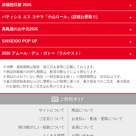
赤福朔日餅 2026
パティシエ エス コヤマ「小山ロール」(店頭お受取り)
高島屋のお中元2026
SHISEIDO POP UP
2026 アムール・デュ・ガトー〈ラルケスト〉
※消費・賞味期限は製造・加工日を基準に記載しております。
※商品到着後の日持ち期限は、配送日数などにより異なります。
※表記のされていない商品（一部生鮮品を除く）の賞味期限は、31日以上です。
※暴力団排除条例ならびに警察からの指導に基づき、暴力団名でのご注文、暴力団名
のお届先に対するご注文はお受けできません。
サイトについて
商品について
ご注文について
お支払い・配送・受取について
掛け紙(のし)・包装について
会員について
よくある質問
お問い合わせ