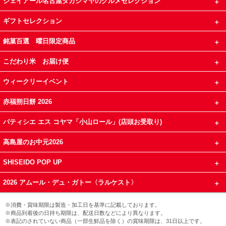
ジェイアール名古屋タカシマヤのグルメセレクション
ギフトセレクション
銘菓百選 曜日限定商品
こだわり米 お届け便
ウィークリーイベント
赤福朔日餅 2026
パティシエ エス コヤマ「小山ロール」(店頭お受取り)
高島屋のお中元2026
SHISEIDO POP UP
2026 アムール・デュ・ガトー〈ラルケスト〉
※消費・賞味期限は製造・加工日を基準に記載しております。
※商品到着後の日持ち期限は、配送日数などにより異なります。
※表記のされていない商品（一部生鮮品を除く）の賞味期限は、31日以上です。