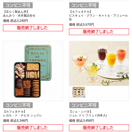
【京らく製あん所】
【カフェタナカ】
あんみつ・水羊羹詰合せ
ビスキュイ・グラン・キャトル・アジュール
缶
価格
税込3,240円
価格
税込5,670円
【カフェタナカ】
【シェ・シバタ】
レガル・ド・チヒロ シュクレ
ジュレ ドゥ フリュイ(9本入)
価格
税込5,346円
価格
税込3,456円