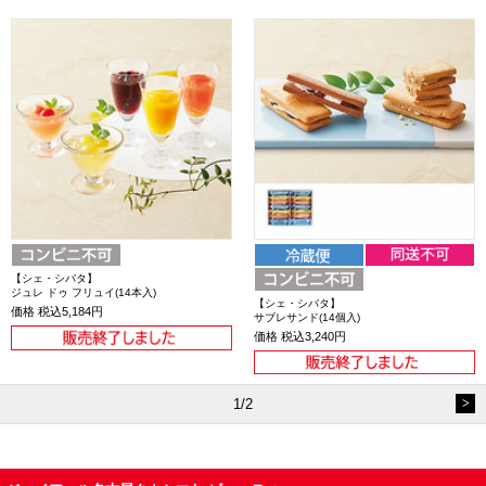
【シェ・シバタ】
ジュレ ドゥ フリュイ(14本入)
【シェ・シバタ】
価格
税込5,184円
サブレサンド(14個入)
価格
税込3,240円
1/2