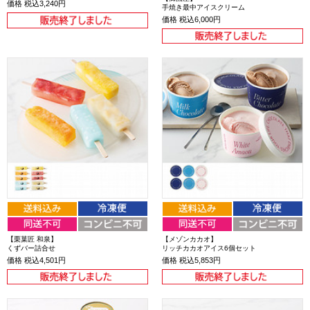
価格
税込3,240円
手焼き最中アイスクリーム
価格
税込6,000円
【栗菓匠 和泉】
【メゾンカカオ】
くずバー詰合せ
リッチカカオアイス6個セット
価格
税込4,501円
価格
税込5,853円