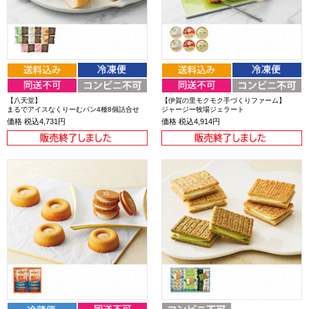
【八天堂】
【伊賀の里モクモク手づくりファーム】
まるでアイスなくりーむパン4種8個詰合せ
ジャージー牧場ジェラート
価格
税込4,731円
価格
税込4,914円