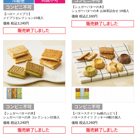
【シュガーバターの木】
シュガーバターの木 お抹茶詰合せ 18個入
【ハロー メイプリ】
価格
税込2,160円
メイプリセレクション10個入
価格
税込3,240円
【シュガーバターの木】
【バターステイツ by銀のぶどう】
シュガーバターの木 コレクション32袋入
バターステイツ クッキー4種21個入
価格
税込3,240円
価格
税込3,240円