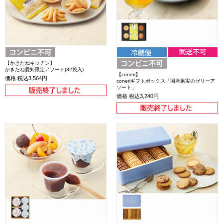
【かきたねキッチン】
かきたね愛知限定アソート(32袋入)
【coneri】
価格
税込3,564円
coneriギフトボックス「国産果実のゼリーア
ソート」
価格
税込3,240円