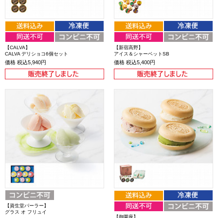
【CALVA】
【新宿高野】
CALVA デリショコ6個セット
アイス＆シャーベットSB
価格
税込5,940円
価格
税込5,400円
【資生堂パーラー】
グラス オ フリュイ
【御園座】