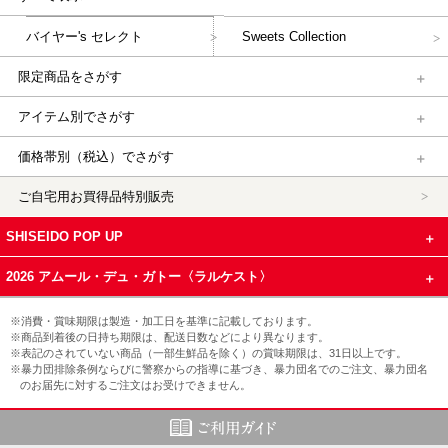
バイヤー's セレクト
Sweets Collection
限定商品をさがす
アイテム別でさがす
価格帯別（税込）でさがす
ご自宅用お買得品特別販売
SHISEIDO POP UP
2026 アムール・デュ・ガトー〈ラルケスト〉
※消費・賞味期限は製造・加工日を基準に記載しております。
※商品到着後の日持ち期限は、配送日数などにより異なります。
※表記のされていない商品（一部生鮮品を除く）の賞味期限は、31日以上です。
※暴力団排除条例ならびに警察からの指導に基づき、暴力団名でのご注文、暴力団名
のお届先に対するご注文はお受けできません。