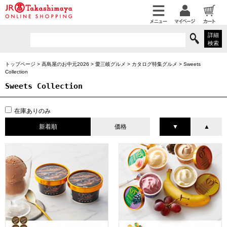
詳細
検索
トップページ
>
高島屋のお中元2026
>
愛三岐グルメ
>
カタログ特集グルメ
>
Sweets
Collection
Sweets Collection
在庫ありのみ
新着順
価格
▼
▲