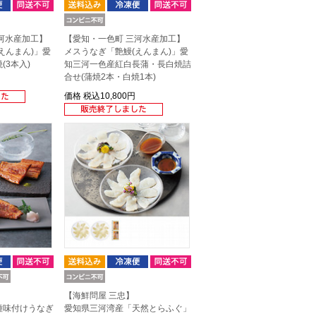
河水産加工】
【愛知・一色町 三河水産加工】
えんまん)」愛
メスうなぎ「艶鰻(えんまん)」愛
(3本入)
知三河一色産紅白長蒲・長白焼詰
合せ(蒲焼2本・白焼1本)
価格
税込10,800円
】
【海鮮問屋 三忠】
種味付けうなぎ
愛知県三河湾産「天然とらふぐ」