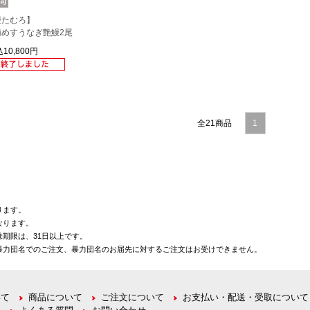
鰻たむろ】
極めすうなぎ艶鰻2尾
10,800円
全21商品
1
ります。
なります。
期限は、31日以上です。
暴力団名でのご注文、暴力団名のお届先に対するご注文はお受けできません。
いて
商品について
ご注文について
お支払い・配送・受取について