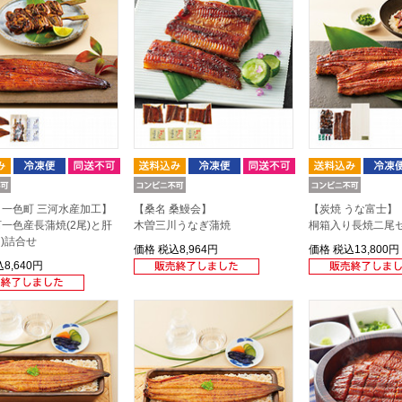
一色町 三河水産加工】
【桑名 桑鰻会】
【炭焼 うな富士】
一色産長蒲焼(2尾)と肝
木曽三川うなぎ蒲焼
桐箱入り長焼二尾
串)詰合せ
価格
税込8,964円
価格
税込13,800円
8,640円