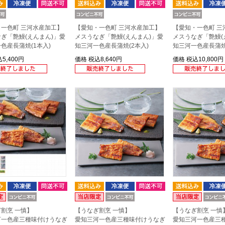
一色町 三河水産加工】
【愛知・一色町 三河水産加工】
【愛知・一色町 三
ぎ「艶鰻(えんまん)」愛
メスうなぎ「艶鰻(えんまん)」愛
メスうなぎ「艶鰻(
色産長蒲焼(1本入)
知三河一色産長蒲焼(2本入)
知三河一色産長蒲焼
5,400円
価格
税込8,640円
価格
税込10,800円
割烹 一慎】
【うなぎ割烹 一慎】
【うなぎ割烹 一慎
河一色産三種味付けうなぎ
愛知三河一色産三種味付けうなぎ
愛知三河一色産三