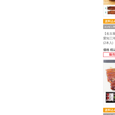
【名古
愛知三
(2本入)
価格
税込