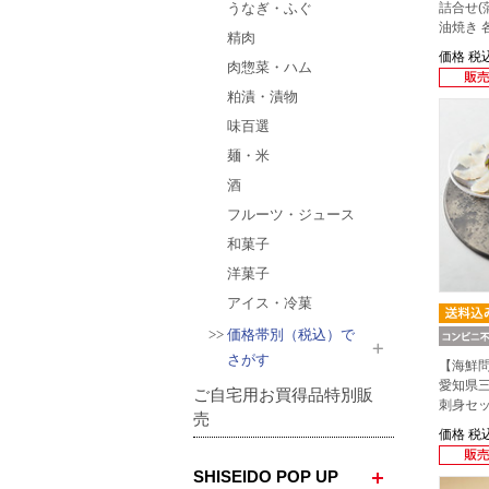
うなぎ・ふぐ
詰合せ(
油焼き 各
精肉
価格
税込
肉惣菜・ハム
粕漬・漬物
味百選
麺・米
酒
フルーツ・ジュース
和菓子
洋菓子
アイス・冷菓
価格帯別（税込）で
さがす
【海鮮問
愛知県
ご自宅用お買得品特別販
刺身セッ
売
価格
税込
SHISEIDO POP UP