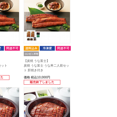
【炭焼 うな富士】
セット
炭焼 うな富士 うな丼二人前セッ
ト 肝焼き付き
価格
税込10,000円