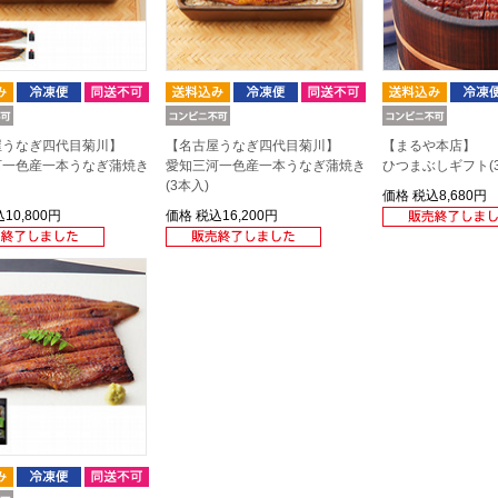
屋うなぎ四代目菊川】
【名古屋うなぎ四代目菊川】
【まるや本店】
河一色産一本うなぎ蒲焼き
愛知三河一色産一本うなぎ蒲焼き
ひつまぶしギフト(3
(3本入)
価格
税込8,680円
10,800円
価格
税込16,200円