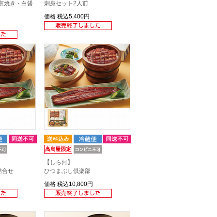
京焼き・白醤
刺身セット2人前
価格
税込5,400円
【しら河】
詰合せ
ひつまぶし倶楽部
価格
税込10,800円